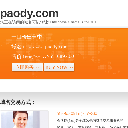
paody.com
您正在访问的域名可以转让!This domain name is for sale!
一口价出售中！
域名
paody.com
Domain Name:
售价
CNY 16897.00
Listing Price:
立即购买
BUY NOW
>>
>>
域名交易方式：
通过金名网(4.cn) 中介交易
金名网(4.cn)是全球领先的域名交易服务机
简单、安全、专业的第三方服务！ 为了保证交