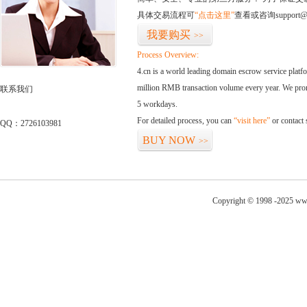
具体交易流程可
“点击这里”
查看或咨询support@
我要购买
>>
Process Overview:
4.cn is a world leading domain escrow service plat
million RMB transaction volume every year. We promi
联系我们
5 workdays.
For detailed process, you can
“visit here”
or contact
QQ：2726103981
BUY NOW
>>
Copyright © 1998 -2025 ww